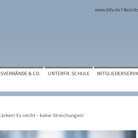
www.bllv.de
Bezirk
ISVERBÄNDE & CO.
UNTERFR. SCHULE
MITGLIEDERSERVI
tärken! Es reicht – keine Streichungen!