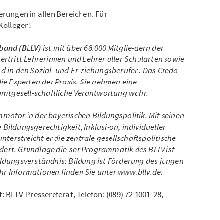
erungen in allen Bereichen. Für
 Kollegen!
rband (BLLV)
ist mit über 68.000 Mitglie-dern der
ertritt Lehrerinnen und Lehrer aller Schularten sowie
d in den Sozial- und Er-ziehungsberufen. Das Credo
die Experten der Praxis. Sie nehmen eine
mtgesell-schaftliche Verantwortung wahr.
motor in der bayerischen Bildungspolitik. Mit seinen
Bildungsgerechtigkeit, Inklusi-on, individueller
erstreicht er die zentrale gesellschaftspolitische
ert. Grundlage die-ser Programmatik des BLLV ist
ildungsverständnis: Bildung ist Förderung des jungen
hr Informationen finden Sie unter
www.bllv.de
.
: BLLV-Pressereferat, Telefon: (089) 72 1001-28,