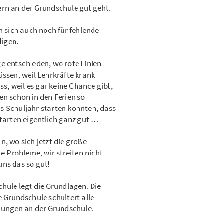
ern an der Grundschule gut geht.
n sich auch noch für fehlende
igen.
e entschieden, wo rote Linien
üssen, weil Lehrkräfte krank
, weil es gar keine Chance gibt,
en schon in den Ferien so
s Schuljahr starten konnten, dass
starten eigentlich ganz gut …
n, wo sich jetzt die große
ie Probleme, wir streiten nicht.
 uns das so gut!
chule legt die Grundlagen. Die
e Grundschule schultert alle
chungen an der Grundschule.