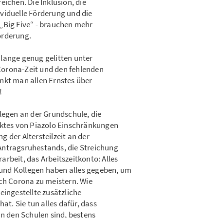
ichen. Die Inklusion, die
dividuelle Förderung und die
„Big Five“ - brauchen mehr
örderung.
lange genug gelitten unter
orona-Zeit und den fehlenden
nkt man allen Ernstes über
!
legen an der Grundschule, die
tes von Piazolo Einschränkungen
 der Altersteilzeit an der
Antragsruhestands, die Streichung
rbeit, das Arbeitszeitkonto: Alles
und Kollegen haben alles gegeben, um
ach Corona zu meistern. Wie
eingestellte zusätzliche
at. Sie tun alles dafür, dass
an den Schulen sind, bestens