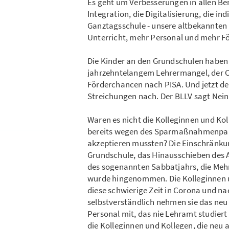
Es geht um Verbesserungen in allen Bere
Integration, die Digitalisierung, die in
Ganztagsschule - unsere altbekannten 
Unterricht, mehr Personal und mehr F
Die Kinder an den Grundschulen haben 
jahrzehntelangem Lehrermangel, der C
Förderchancen nach PISA. Und jetzt de
Streichungen nach. Der BLLV sagt Nein
Waren es nicht die Kolleginnen und Kol
bereits wegen des Sparmaßnahmenpak
akzeptieren mussten? Die Einschränkung
Grundschule, das Hinausschieben des 
des sogenannten Sabbatjahrs, die Mehra
wurde hingenommen. Die Kolleginnen 
diese schwierige Zeit in Corona und n
selbstverständlich nehmen sie das neu 
Personal mit, das nie Lehramt studiert h
die Kolleginnen und Kollegen, die neu 