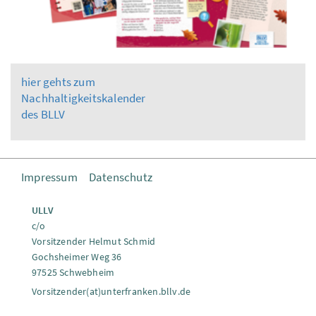
hier gehts zum
Nachhaltigkeitskalender
des BLLV
Impressum
Datenschutz
ULLV
c/o
Vorsitzender Helmut Schmid
Gochsheimer Weg 36
97525 Schwebheim
Vorsitzender(at)unterfranken.bllv.de